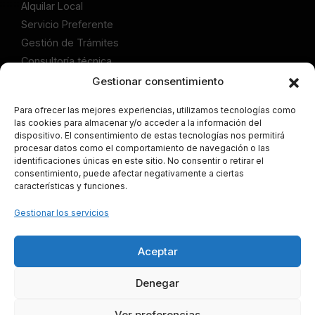
Alquilar Local
Servicio Preferente
Gestión de Trámites
Consultoría técnica
Gestionar consentimiento
Publicaciones
Artículos Comprar Local
Para ofrecer las mejores experiencias, utilizamos tecnologías como
las cookies para almacenar y/o acceder a la información del
Artículos Alquilar Local
dispositivo. El consentimiento de estas tecnologías nos permitirá
Articulos Servicio Preferente
procesar datos como el comportamiento de navegación o las
identificaciones únicas en este sitio. No consentir o retirar el
Artículos Gestión de Trámites
consentimiento, puede afectar negativamente a ciertas
Artículos Consultoría técnica
características y funciones.
Legal
Gestionar los servicios
Aviso Legal
Política de Cookies
Aceptar
Política de Privacidad
Denegar
Mapa del Sitio
Localiza Tu Negocio ©
2026
· Todos los derechos
Ver preferencias