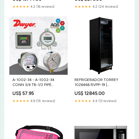
| Depósito | Acero Inoxidable |
Cocina Industrial Hotel
★★★★★
4.2 (16 reviews)
★★★★★
4.2 (24 reviews)
Restaurante Plancha
A-1002-34 - A-1002-34
REFRIGERADOR TORREY
CONN 3/4 TB-1/2 PIPE
1026466 RVPP-19 |
Transmisor
Refrigerador Vertical 1 Puerta |
US$ 57.95
US$ 12845.00
19 Pies Cúbicos | Cremería
Comercios Carnicería Abarrotes
★★★★★
4.9 (18 reviews)
★★★★★
4.4 (13 reviews)
yari pausado mind