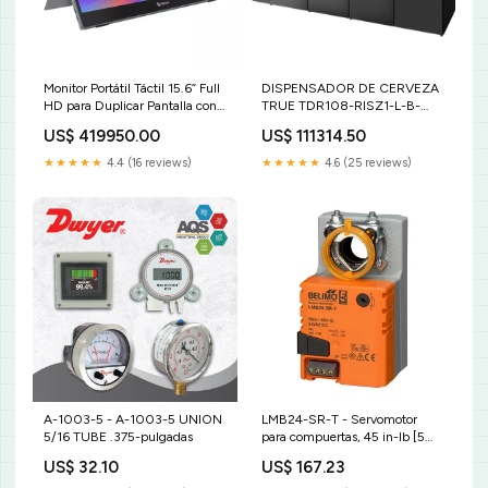
Monitor Portátil Táctil 15.6” Full
DISPENSADOR DE CERVEZA
HD para Duplicar Pantalla con
TRUE TDR108-RISZ1-L-B-
USB-C y Mini HDMI Steren
SSSS-1 | Dispensador de
US$ 419950.00
US$ 111314.50
DIS-116T iluminacion
Cerveza Refrigerada | 4 Puertas
| para Barra Bar Antro Club
★★★★★
4.4 (16 reviews)
★★★★★
4.6 (25 reviews)
Intertecnica
A-1003-5 - A-1003-5 UNION
LMB24-SR-T - Servomotor
5/16 TUBE .375-pulgadas
para compuertas, 45 in-lb [5
Nm], Sin función de seguridad,
US$ 32.10
US$ 167.23
AC/DC 24 V, 2...10 V,