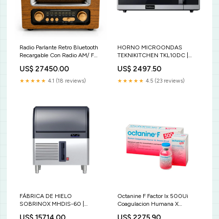
Radio Parlante Retro Bluetooth
HORNO MICROONDAS
Recargable Con Radio AM/ FM
TEKNIKITCHEN TKL10DC |
/ SW KTF-2013 Color:Dorado
Horno Microondas | 0.9 Pies
US$ 27450.00
US$ 2497.50
Cúbicos | Acero Inoxidable |
Cocina Industrial Restaurante
★★★★★
4.1 (18 reviews)
★★★★★
4.5 (23 reviews)
Hotel NO ACTIVAR MINDEJAL
P
FÁBRICA DE HIELO
Octanine F Factor Ix 500Ui
SOBRINOX MHDIS-60 |
Coagulacion Humana X
Máquina de Hielo | 60 kg al Día
Ampolla STICKERS2
US$ 15714.00
US$ 2275.90