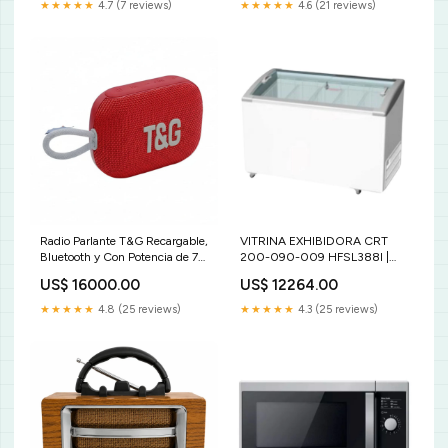
terminales Ducto
★★★★★
4.7 (7 reviews)
★★★★★
4.6 (21 reviews)
Radio Parlante T&G Recargable,
VITRINA EXHIBIDORA CRT
Bluetooth y Con Potencia de 7w
200-090-009 HFSL388I |
TG-472 B2B otros
Vitrina Exhibidora de Helado |
US$ 16000.00
US$ 12264.00
Puertas Deslizables Cristal |
388 Litros | Cafetería Heladería
★★★★★
4.8 (25 reviews)
★★★★★
4.3 (25 reviews)
Restaurante Bases