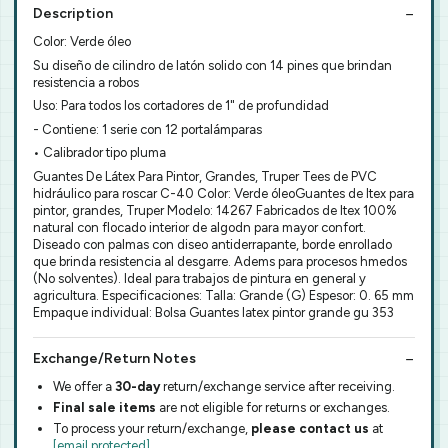
Description
Color: Verde óleo
Su diseño de cilindro de latón solido con 14 pines que brindan
resistencia a robos
Uso: Para todos los cortadores de 1" de profundidad
- Contiene: 1 serie con 12 portalámparas
• Calibrador tipo pluma
Guantes De Látex Para Pintor, Grandes, Truper Tees de PVC
hidráulico para roscar C-40 Color: Verde óleoGuantes de ltex para
pintor, grandes, Truper Modelo: 14267 Fabricados de ltex 100%
natural con flocado interior de algodn para mayor confort.
Diseado con palmas con diseo antiderrapante, borde enrollado
que brinda resistencia al desgarre. Adems para procesos hmedos
(No solventes). Ideal para trabajos de pintura en general y
agricultura. Especificaciones: Talla: Grande (G) Espesor: 0. 65 mm
Empaque individual: Bolsa Guantes latex pintor grande gu 353
Exchange/Return Notes
We offer a
30-day
return/exchange service after receiving.
Final sale items
are not eligible for returns or exchanges.
To process your return/exchange,
please contact us
at
[email protected]