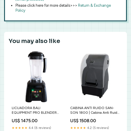
Please click here for more details>>>
Return & Exchange
Policy
You may also like
LICUADORA BALI
CABINA ANTI RUIDO SAN-
EQUIPMENT PRO BLENDER
SON 1800 | Cabina Anti Ruido
HS-5350 TOUCH PRO |
para Licuadora Ice Smart |
US$ 1475.00
US$ 1508.00
Licuadora Comercial | Panel
Policarbonato | Cafetería Bar
Táctil | Cafeterías Bares Hoteles
Restaurante Magister
★★★★★
4.4 (8 reviews)
★★★★★
4.2 (5 reviews)