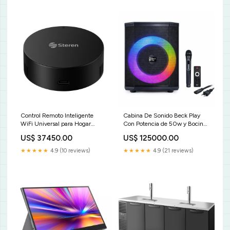
Restaurantes descontinuado
Control Remoto Inteligente
Cabina De Sonido Beck Play
WiFi Universal para Hogar
Con Potencia de 50w y Bocina
Compatible con Alexa y Google
de 8" BP-P182 B2B Cables
US$ 37450.00
US$ 125000.00
Assistant Steren SHOME-160
para celular
tapetes para mouse
★★★★★
4.9 (10 reviews)
★★★★★
4.9 (21 reviews)