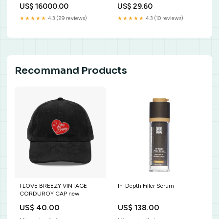
Bluetooth RAM-ST2418 B2B
DIAGNOSTICO
US$ 16000.00
US$ 29.60
accesorios para computador
★★★★★
4.3 (29 reviews)
★★★★★
4.3 (10 reviews)
Recommand Products
I LOVE BREEZY VINTAGE
In-Depth Filler Serum
CORDUROY CAP new
US$ 40.00
US$ 138.00