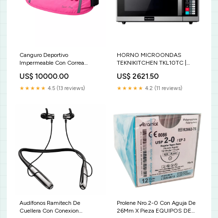
Canguro Deportivo
HORNO MICROONDAS
Impermeable Con Correa
TEKNIKITCHEN TKL10TC |
Ajustable y Salida Para
Horno Microondas | 0.9 Pies
US$ 10000.00
US$ 2621.50
Audífonos CAN07 B2B
Cúbicos | Acero Inoxidable |
Color:Negro
Cocina Industrial Restaurante
★★★★★
4.5 (13 reviews)
★★★★★
4.2 (11 reviews)
Hotel Dispensador de Cerveza
Audífonos Ramitech De
Prolene Nro.2-0 Con Aguja De
Cuellera Con Conexion
26Mm X Pieza EQUIPOS DE