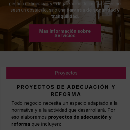
gestión de licencias y la legalización de instalaciones no
sean un obstáculo, sino una
garantía de seguridad y
tranquilidad
.
Mas Información sobre
Servicios
Proyectos
PROYECTOS DE ADECUACIÓN Y
REFORMA
Todo negocio necesita un espacio adaptado a la
normativa y a la actividad que desarrollará. Por
eso elaboramos
proyectos de adecuación y
reforma
que incluyen: