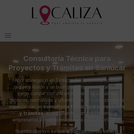
Consultoría Técnica para
Proyectos y Trámites en Sanlúcar
Abrir un negocio en Sanlúcar de Barrameda no solo
requiere ilusión y un buen plan empresarial: también
exige cumplir con una amplia serie de requisitos
técnicos, normativos y urbanísticos. En Localiza somos
especialistas en
consultoría técnica para proyectos
y trámites
, acompañando a emprendedores,
empresarios e inversores en cada paso del proceso.
Nuestro objetivo es que la adecuación del local, la