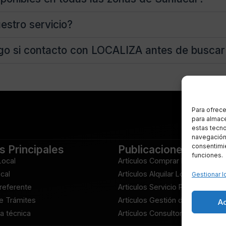
estro servicio?
go si contacto con LOCALIZA antes de buscar 
Para ofrece
para almace
estas tecn
navegación o
consentimie
s Principales
Publicaciones
funciones.
Local
Artículos Comprar Local
ocal
Artículos Alquilar Local
Gestionar l
Preferente
Articulos Servicio Preferente
e Trámites
Artículos Gestión de Trámites
A
a técnica
Artículos Consultoría técnica