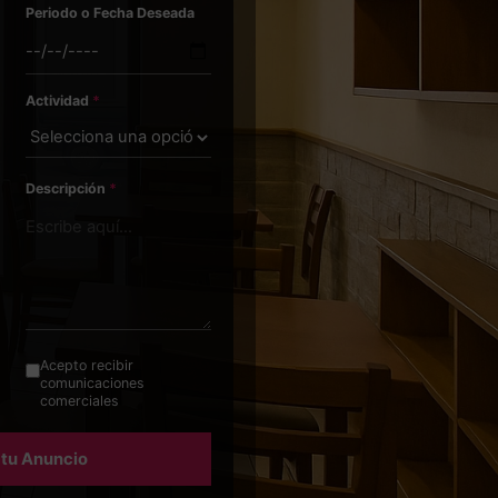
Periodo o Fecha Deseada
Actividad
*
Descripción
*
Acepto recibir
comunicaciones
comerciales
 tu Anuncio