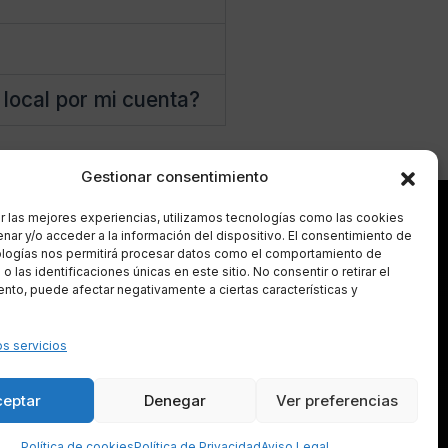
local por mi cuenta?
Gestionar consentimiento
Síguenos
r las mejores experiencias, utilizamos tecnologías como las cookies
nar y/o acceder a la información del dispositivo. El consentimiento de
ologías nos permitirá procesar datos como el comportamiento de
 las identificaciones únicas en este sitio. No consentir o retirar el
nto, puede afectar negativamente a ciertas características y
Legal
Aviso Legal
Política de Cookies
os servicios
Política de Privacidad
Mapa del Sitio
ceptar
Denegar
Ver preferencias
Política de cookies
Política de Privacidad
Aviso Legal