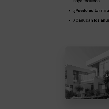
haya facilitado.
¿Puedo editar mi 
¿Caducan los anu
Cuéntano
En L