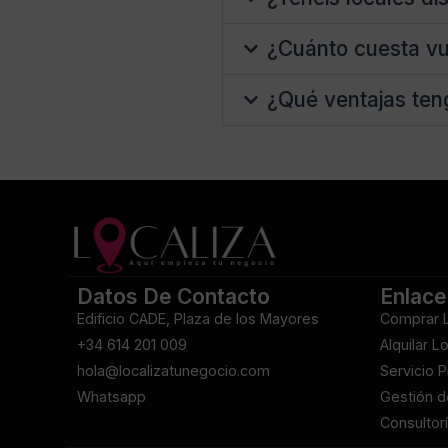
¿Cuánto cuesta vu
¿Qué ventajas ten
Datos De Contacto
Enlace
Edificio CADE, Plaza de los Mayores
Comprar 
+34 614 201 009
Alquilar L
hola@localizatunegocio.com
Servicio 
Whatsapp
Gestión d
Consultorí