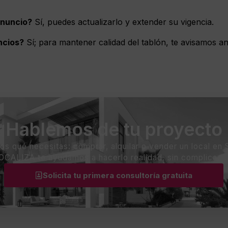
anuncio?
Sí, puedes actualizarlo y extender su vigencia.
ncios?
Sí; para mantener calidad del tablón, te avisamos an
Hablemos de tu proyecto
s qué necesitas: comprar, alquilar o vender un local en 
OCALIZA te ayudamos a hacerlo realidad, sin complicaci
Solicita tu primera consultoría gratuita