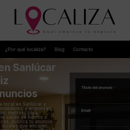
¿Por qué localiza?
Blog
Contacto
 en Sanlúcar
iz
Título del anuncio
*
anuncios
a local en Sanlúcar y
rendedores y empresas
Email
*
an: metros, zona,
mo salida de humos o
scas, publica tu anuncio
 locales que encajen.