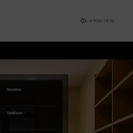
L–V 9:00–18:00
Nombre
*
Teléfono
*