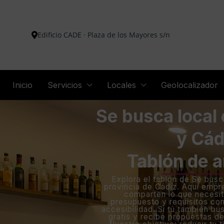
Edificio CADE · Plaza de los Mayores s/n
Inicio
Servicios
Locales
Geolocalizador
Se busca local
y Cád
Tablón de 
Explora el tablón de Se busc
provincia de Cádiz. Aquí emp
comparten lo que necesit
presupuesto y requisitos co
accesibilidad. Si tú también bu
gratis y recibe propuestas de