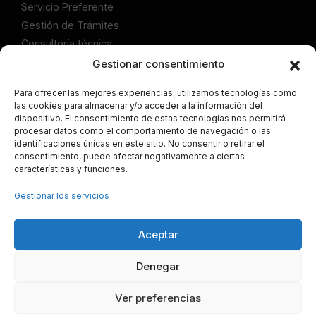
Servicio Preferente
Gestión de Trámites
Consultoría técnica
Gestionar consentimiento
Publicaciones
Artículos Comprar Local
Para ofrecer las mejores experiencias, utilizamos tecnologías como
las cookies para almacenar y/o acceder a la información del
Artículos Alquilar Local
dispositivo. El consentimiento de estas tecnologías nos permitirá
Articulos Servicio Preferente
procesar datos como el comportamiento de navegación o las
identificaciones únicas en este sitio. No consentir o retirar el
Artículos Gestión de Trámites
consentimiento, puede afectar negativamente a ciertas
Artículos Consultoría técnica
características y funciones.
Legal
Gestionar los servicios
Aviso Legal
Política de Cookies
Aceptar
Política de Privacidad
Denegar
Mapa del Sitio
Localiza Tu Negocio ©
2026
· Todos los derechos
Ver preferencias
reservados
· Diseñado por
Diseño Web Martos Aranda