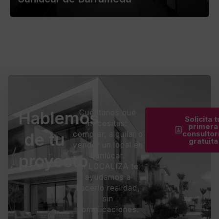
Hablemos
Cuéntanos qué
Solicita t
necesitas:
primera
consultor
de tu
comprar, alquilar o
gratuita
vender un local en
proyecto
Sanlúcar.
En LOCALIZA te
ayudamos a
hacerlo realidad,
sin
complicaciones.