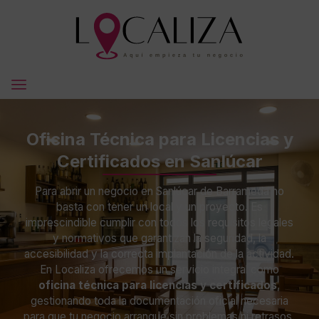
Oficina Técnica para Licencias y
Certificados en Sanlúcar
Para abrir un negocio en Sanlúcar de Barrameda no
basta con tener un local y un proyecto. Es
imprescindible cumplir con todos los requisitos legales
y normativos que garantizan la seguridad, la
accesibilidad y la correcta implantación de la actividad.
En Localiza ofrecemos un servicio integral como
oficina técnica para licencias y certificados
,
gestionando toda la documentación oficial necesaria
para que tu negocio arranque sin problemas ni retrasos.