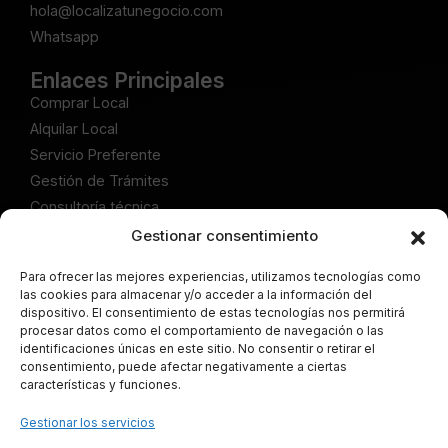
hola@localizatunegocio.com
Whatsapp
Enlaces Principales
Comprar Local
Alquilar Local
Servicio Preferente
Gestión de Trámites
Consultoría técnica
Gestionar consentimiento
Publicaciones
Artículos Comprar Local
Para ofrecer las mejores experiencias, utilizamos tecnologías como
las cookies para almacenar y/o acceder a la información del
Artículos Alquilar Local
dispositivo. El consentimiento de estas tecnologías nos permitirá
Articulos Servicio Preferente
procesar datos como el comportamiento de navegación o las
identificaciones únicas en este sitio. No consentir o retirar el
Artículos Gestión de Trámites
consentimiento, puede afectar negativamente a ciertas
Artículos Consultoría técnica
características y funciones.
Legal
Gestionar los servicios
Aviso Legal