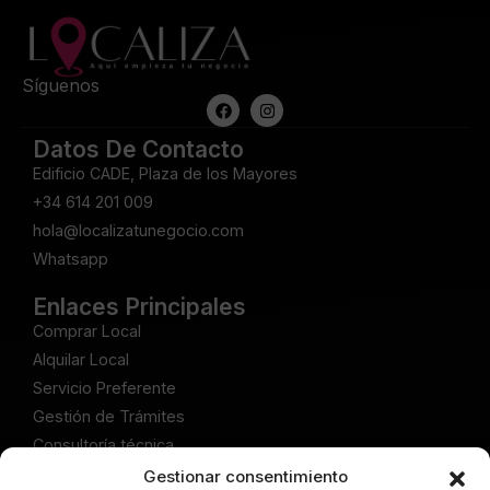
Síguenos
Datos De Contacto
Edificio CADE, Plaza de los Mayores
+34 614 201 009
hola@localizatunegocio.com
Whatsapp
Enlaces Principales
Comprar Local
Alquilar Local
Servicio Preferente
Gestión de Trámites
Consultoría técnica
Gestionar consentimiento