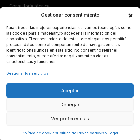
Consultoría técnica
Gestionar consentimiento
Publicaciones
Artículos Comprar Local
Para ofrecer las mejores experiencias, utilizamos tecnologías como
las cookies para almacenar y/o acceder a la información del
Artículos Alquilar Local
dispositivo. El consentimiento de estas tecnologías nos permitirá
Articulos Servicio Preferente
procesar datos como el comportamiento de navegación o las
identificaciones únicas en este sitio. No consentir o retirar el
Artículos Gestión de Trámites
consentimiento, puede afectar negativamente a ciertas
Artículos Consultoría técnica
características y funciones.
Legal
Gestionar los servicios
Aviso Legal
Política de Cookies
Aceptar
Política de Privacidad
Denegar
Mapa del Sitio
Localiza Tu Negocio ©
2026
· Todos los derechos
Ver preferencias
reservados
· Diseñado por
Diseño Web Martos Aranda
Política de cookies
Política de Privacidad
Aviso Legal