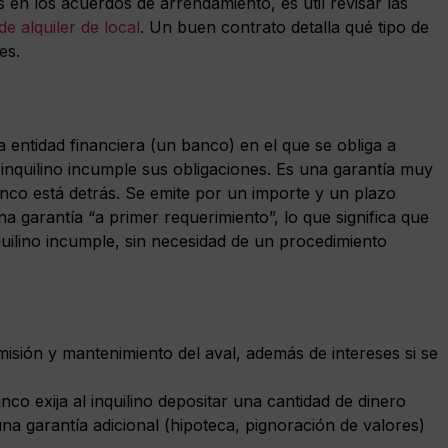
 en los acuerdos de arrendamiento, es útil revisar las
e alquiler de local
. Un buen contrato detalla qué tipo de
es.
entidad financiera (un banco) en el que se obliga a
inquilino incumple sus obligaciones. Es una garantía muy
banco está detrás. Se emite por un importe y un plazo
 garantía “a primer requerimiento”, lo que significa que
nquilino incumple, sin necesidad de un procedimiento
sión y mantenimiento del aval, además de intereses si se
nco exija al inquilino depositar una cantidad de dinero
a garantía adicional (hipoteca, pignoración de valores)