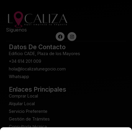
Síguenos
Datos De Contacto
Edificio CADE, Plaza de los Mayores
+34 614 201 009
hola@localizatunegocio.com
Whatsapp
Enlaces Principales
Comprar Local
Alquilar Local
Servicio Preferente
Gestión de Trámites
Consultoría técnica