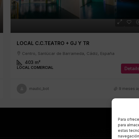
LOCAL C.C.TEATRO + GJ Y TR
Centro, Sanlúcar de Barrameda, Cádiz, España
403
m²
LOCAL COMERCIAL
Detail
mautic_bot
9 meses a
Para ofrece
para almace
estas tecn
navegación o