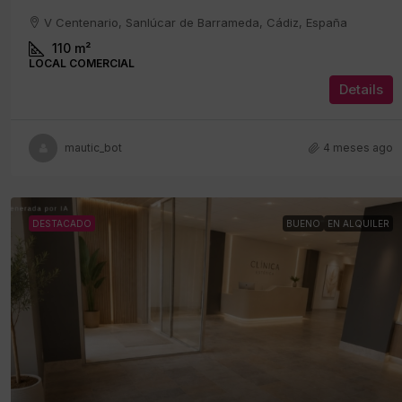
V Centenario, Sanlúcar de Barrameda, Cádiz, España
110
m²
LOCAL COMERCIAL
Details
mautic_bot
4 meses ago
DESTACADO
BUENO
EN ALQUILER