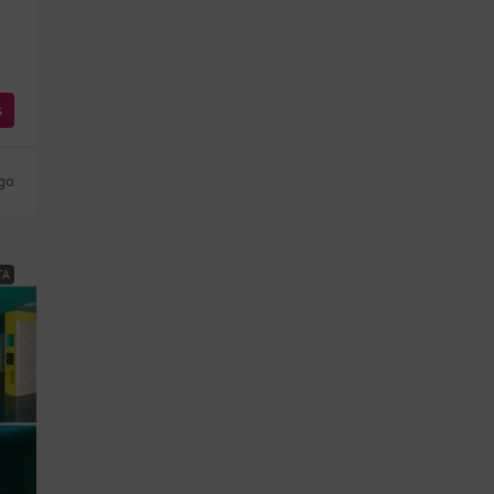
s
go
TA