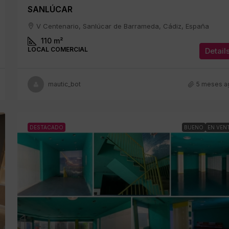
SANLÚCAR
V Centenario, Sanlúcar de Barrameda, Cádiz, España
110
m²
LOCAL COMERCIAL
Detail
mautic_bot
5 meses a
DESTACADO
BUENO
EN VEN