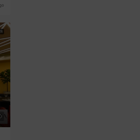
go
ER