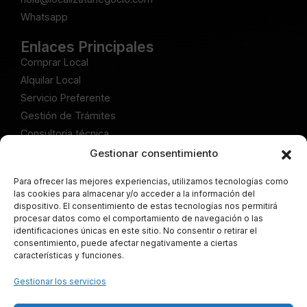
Whatsapp
Enlaces Principales
Comprar Local
Alquilar Local
Servicio Preferente
Gestión de Trámites
Consultoría técnica
Gestionar consentimiento
Publicaciones
Artículos Comprar Local
Para ofrecer las mejores experiencias, utilizamos tecnologías como
las cookies para almacenar y/o acceder a la información del
Artículos Alquilar Local
dispositivo. El consentimiento de estas tecnologías nos permitirá
Articulos Servicio Preferente
procesar datos como el comportamiento de navegación o las
identificaciones únicas en este sitio. No consentir o retirar el
Artículos Gestión de Trámites
consentimiento, puede afectar negativamente a ciertas
Artículos Consultoría técnica
características y funciones.
Legal
Gestionar los servicios
Aviso Legal