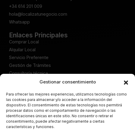
+34 614 201 009
hola@localizatunegocio.com
Whatsapp
Enlaces Principales
Comprar Local
Alquilar Local
Servicio Preferente
Gestión de Trámites
Consultoría técnica
Gestionar consentimiento
Publicaciones
Artículos Comprar Local
Para ofrecer las mejores experiencias, utilizamos tecnologías como
las cookies para almacenar y/o acceder a la información del
Artículos Alquilar Local
dispositivo. El consentimiento de estas tecnologías nos permitirá
Articulos Servicio Preferente
procesar datos como el comportamiento de navegación o las
identificaciones únicas en este sitio. No consentir o retirar el
Artículos Gestión de Trámites
consentimiento, puede afectar negativamente a ciertas
Artículos Consultoría técnica
características y funciones.