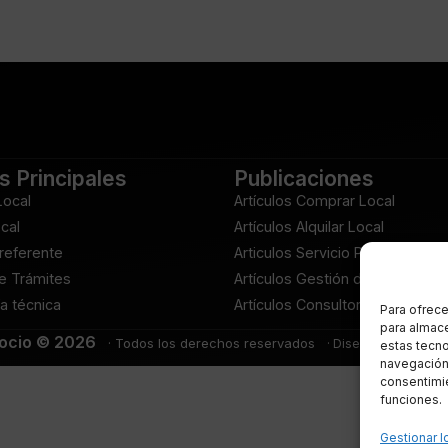
s Principales
Publicaciones
Local
Artículos Comprar Local
ocal
Artículos Alquilar Local
Preferente
Articulos Servicio Preferente
e Trámites
Artículos Gestión de Trámites
a técnica
Artículos Consultoría técnica
Para ofrece
para almace
gocio ©
2026
· Todos los derechos reservados
· Diseñado por
Dise
estas tecn
navegación o
consentimie
funciones.
Gestionar l