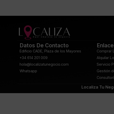
Datos De Contacto
Enlace
Edificio CADE, Plaza de los Mayores
Comprar 
+34 614 201 009
Alquilar L
hola@localizatunegocio.com
Servicio 
Whatsapp
Gestión d
Consultorí
Localiza Tu Ne