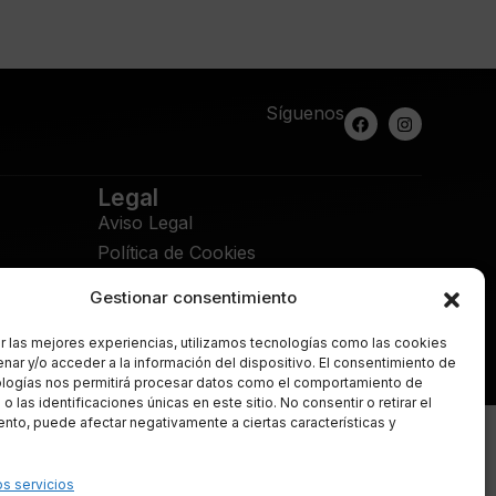
Síguenos
Legal
Aviso Legal
Política de Cookies
Política de Privacidad
Gestionar consentimiento
Mapa del Sitio
r las mejores experiencias, utilizamos tecnologías como las cookies
nar y/o acceder a la información del dispositivo. El consentimiento de
ño Web Martos Aranda
ologías nos permitirá procesar datos como el comportamiento de
 las identificaciones únicas en este sitio. No consentir o retirar el
nto, puede afectar negativamente a ciertas características y
os servicios